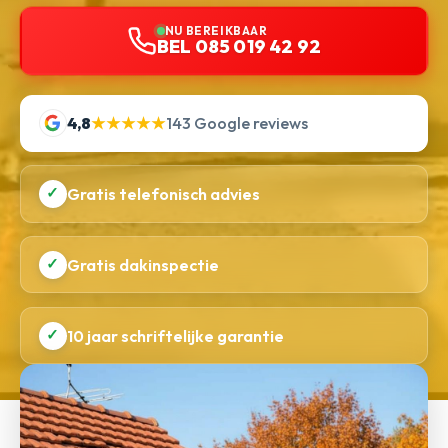
NU BEREIKBAAR
BEL 085 019 42 92
4,8
★★★★★
143 Google reviews
✓
Gratis telefonisch advies
✓
Gratis dakinspectie
✓
10 jaar schriftelijke garantie