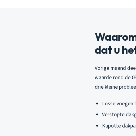
Waarom k
dat u he
Vorige maand deed 
waarde rond de €6
drie kleine probl
Losse voegen b
Verstopte dakg
Kapotte dakpan