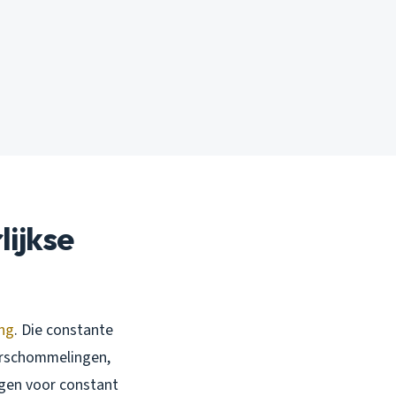
ijkse
ng
. Die constante
urschommelingen,
rgen voor constant