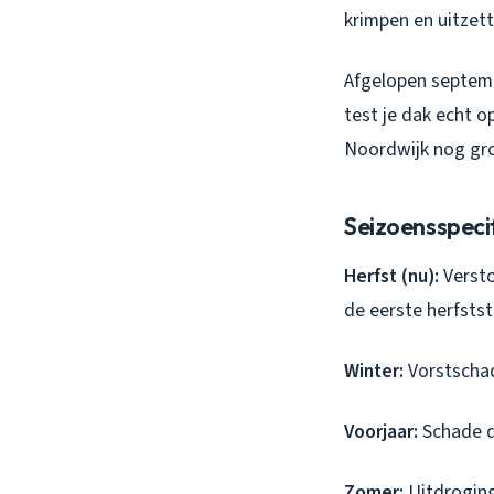
krimpen en uitzett
Afgelopen septemb
test je dak echt o
Noordwijk nog gro
Seizoensspecif
Herfst (nu):
Versto
de eerste herfsts
Winter:
Vorstschad
Voorjaar:
Schade d
Zomer:
Uitdroging