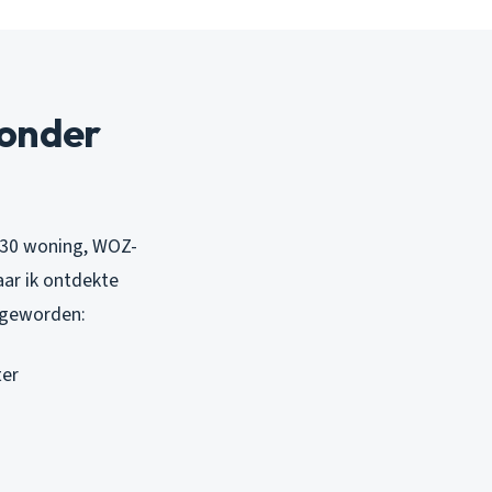
zonder
 ’30 woning, WOZ-
aar ik ontdekte
n geworden:
ter