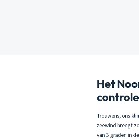
Het Noor
controles
Trouwens, ons klim
zeewind brengt z
van 3 graden in d