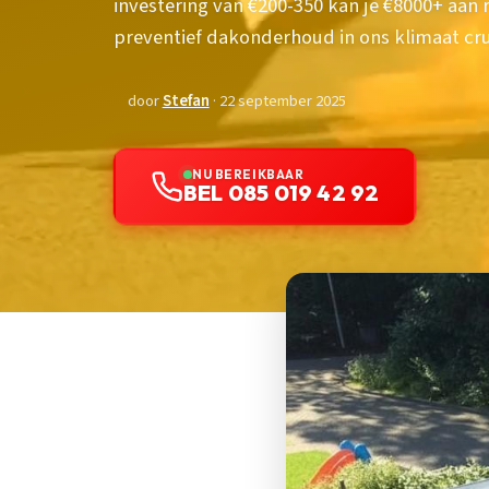
investering van €200-350 kan je €8000+ aa
preventief dakonderhoud in ons klimaat cruc
door
Stefan
· 22 september 2025
NU BEREIKBAAR
BEL 085 019 42 92