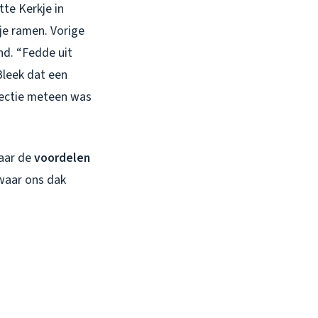
tte Kerkje in
je ramen. Vorige
nd. “Fedde uit
Bleek dat een
spectie meteen was
Maar de
voordelen
 waar ons dak