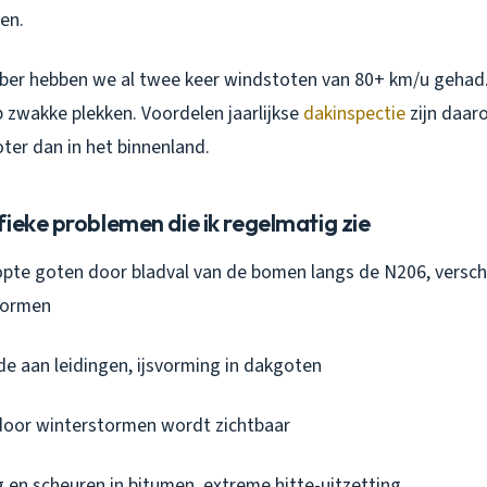
en.
er hebben we al twee keer windstoten van 80+ km/u gehad.
p zwakke plekken. Voordelen jaarlijkse
dakinspectie
zijn daaro
ter dan in het binnenland.
ieke problemen die ik regelmatig zie
pte goten door bladval van de bomen langs de N206, versc
tormen
e aan leidingen, ijsvorming in dakgoten
oor winterstormen wordt zichtbaar
 en scheuren in bitumen, extreme hitte-uitzetting