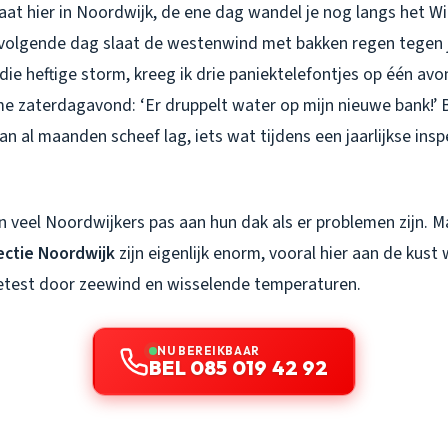
at hier in Noordwijk, de ene dag wandel je nog langs het Wi
 volgende dag slaat de westenwind met bakken regen tegen 
die heftige storm, kreeg ik drie paniektelefontjes op één avo
e zaterdagavond: ‘Er druppelt water op mijn nieuwe bank!’ 
n al maanden scheef lag, iets wat tijdens een jaarlijkse in
n veel Noordwijkers pas aan hun dak als er problemen zijn. 
pectie Noordwijk
zijn eigenlijk enorm, vooral hier aan de kust
etest door zeewind en wisselende temperaturen.
NU BEREIKBAAR
BEL 085 019 42 92