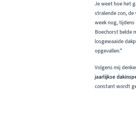
Je weet hoe het ga
stralende zon, de
week nog, tijdens 
Boechorst belde m
losgewaaide dakpa
opgevallen.”
Volgens mij denke
jaarlijkse dakins
constant wordt g