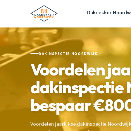
Dakdekker Noordwi
DAKINSPECTIE NOORDWIJK
Voordelen jaar
dakinspectie 
bespaar €80
Voordelen jaarlijkse dakinspectie Noordwijk