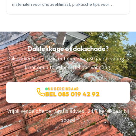
materialen voor ons zeeklimaat, praktische tips voor
Noordwijkse huiseigenaren.
Daklekkage of dakschade?
Dakdekker Noordwijk met meer dan 30 jaar ervaring is
klaar om u te helpen. Bel ons vandaag.
NU BEREIKBAAR
BEL 085 019 42 92
Vrijblijvende offerte · Gratis advies · 24/7 bereikbaar bij
spoed