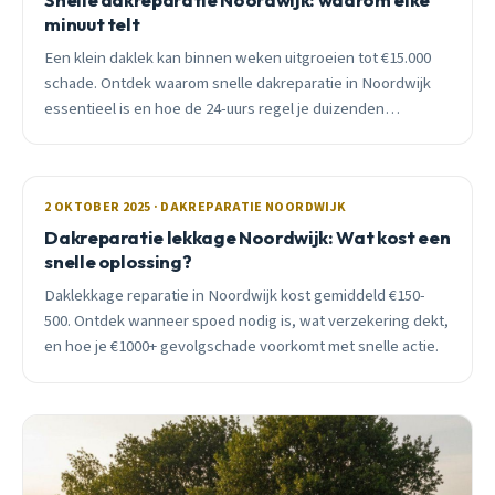
minuut telt
Een klein daklek kan binnen weken uitgroeien tot €15.000
schade. Ontdek waarom snelle dakreparatie in Noordwijk
essentieel is en hoe de 24-uurs regel je duizenden
euro&#8217;s kan besparen.
2 OKTOBER 2025 · DAKREPARATIE NOORDWIJK
Dakreparatie lekkage Noordwijk: Wat kost een
snelle oplossing?
Daklekkage reparatie in Noordwijk kost gemiddeld €150-
500. Ontdek wanneer spoed nodig is, wat verzekering dekt,
en hoe je €1000+ gevolgschade voorkomt met snelle actie.