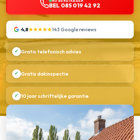
NU BEREIKBAAR
BEL 085 019 42 92
4,8
★★★★★
143 Google reviews
✓
Gratis telefonisch advies
✓
Gratis dakinspectie
✓
10 jaar schriftelijke garantie