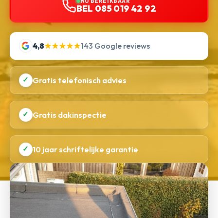
NU BEREIKBAAR
BEL 085 019 42 92
4,8
★★★★★
143 Google reviews
✓
Gratis telefonisch advies
✓
Gratis dakinspectie
✓
10 jaar schriftelijke garantie