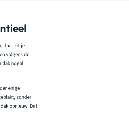
ntieel
 daar zit je
ken volgens de
n dak nogal
der enige
geplakt, zonder
 dak opnieuw. Dat