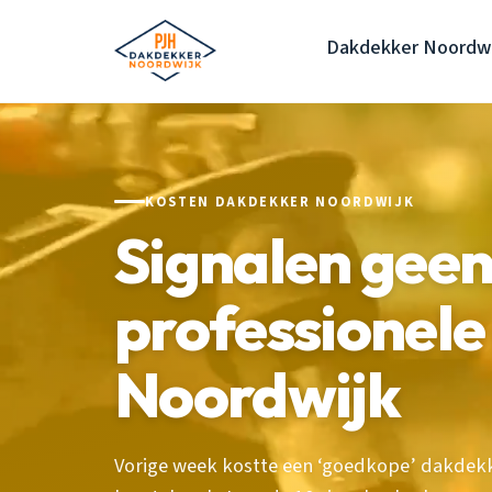
Dakdekker Noordwi
KOSTEN DAKDEKKER NOORDWIJK
Signalen gee
professionel
Noordwijk
Vorige week kostte een ‘goedkope’ dakdekk