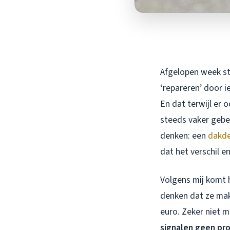
Afgelopen week st
‘repareren’ door 
En dat terwijl er 
steeds vaker gebe
denken: een
dakde
dat het verschil e
Volgens mij komt h
denken dat ze makk
euro. Zeker niet 
signalen geen pr