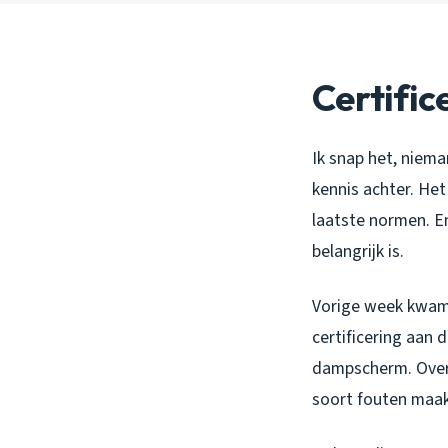
Certific
Ik snap het, niema
kennis achter. He
laatste normen. E
belangrijk is.
Vorige week kwam 
certificering aan
dampscherm. Over 
soort fouten maak j