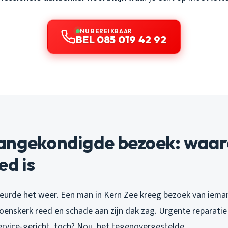
NU BEREIKBAAR
BEL 085 019 42 92
angekondigde bezoek: waar
ed is
urde het weer. Een man in Kern Zee kreeg bezoek van iemand
oenskerk reed en schade aan zijn dak zag. Urgente reparatie 
ervice-gericht, toch? Nou, het tegenovergestelde.