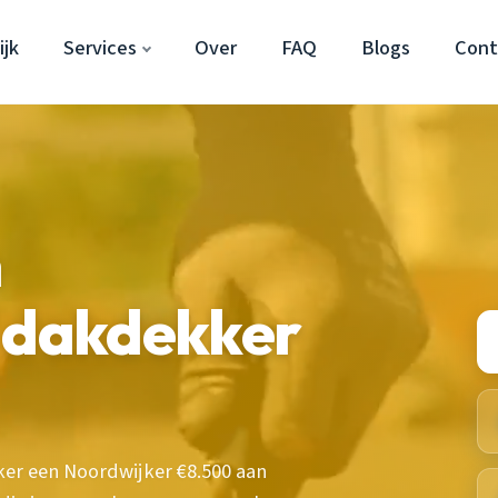
jk
Services
Over
FAQ
Blogs
Cont
n
e dakdekker
er een Noordwijker €8.500 aan