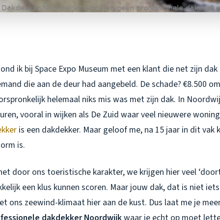
ond ik bij Space Expo Museum met een klant die net zijn dak
iemand die aan de deur had aangebeld. De schade? €8.500 om 
oorspronkelijk helemaal niks mis was met zijn dak. In Noordwijk
uren, vooral in wijken als De Zuid waar veel nieuwere wonin
kker
is een dakdekker. Maar geloof me, na 15 jaar in dit vak ka
norm is.
et door ons toeristische karakter, we krijgen hier veel ‘door
elijk een klus kunnen scoren. Maar jouw dak, dat is niet iets
met ons zeewind-klimaat hier aan de kust. Dus laat me je m
ofessionele dakdekker Noordwijk
waar je echt op moet lette