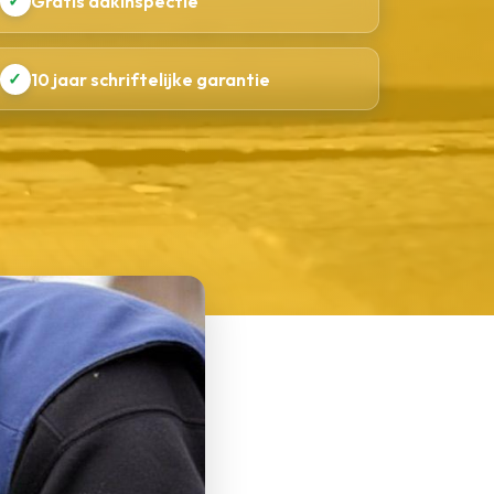
✓
Gratis dakinspectie
✓
10 jaar schriftelijke garantie